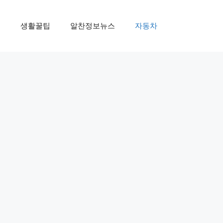
제
생활꿀팁
알찬정보뉴스
자동차