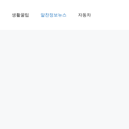
제
생활꿀팁
알찬정보뉴스
자동차