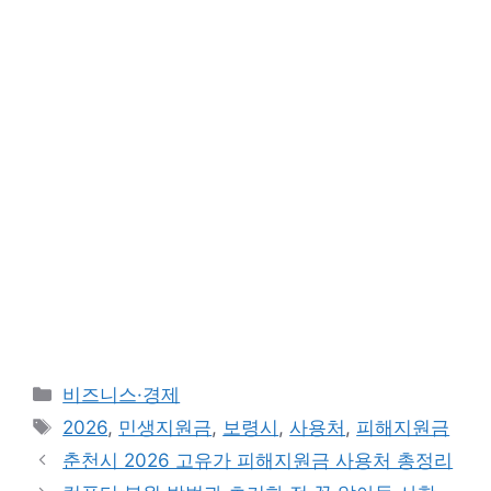
카
비즈니스·경제
테
태
2026
,
민생지원금
,
보령시
,
사용처
,
피해지원금
고
그
춘천시 2026 고유가 피해지원금 사용처 총정리
리