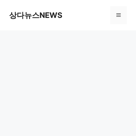
컨
텐
상다뉴스NEWS
메
츠
로
뉴
건
너
뛰
기