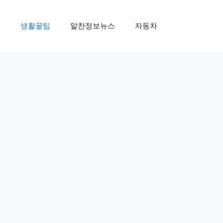
제
생활꿀팁
알찬정보뉴스
자동차