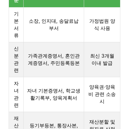
기
본
소장, 인지대, 송달료납
가정법원 양
서
부서
식 사용
류
신
분
가족관계증명서, 혼인관
최신 3개월
관
계증명서, 주민등록등본
이내 발급
련
자
양육권·양육
녀
자녀 기본증명서, 학교생
비 관련 소송
관
활기록부, 양육계획서
시
련
재
재산분할 및
산
등기부등본, 통장사본,
위자료 산정