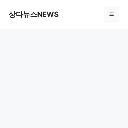
컨
텐
상다뉴스NEWS
메
츠
로
뉴
건
너
뛰
기