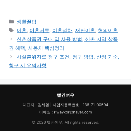
카
생활꿀팁
테
태
이혼
,
이혼서류
,
이혼절차
,
재판이혼
,
협의이혼
고
그
신촌상품권 구매 및 사용 방법, 신촌 지역 상품
리
권 혜택, 사용처 핵심정리
사실혼위자료 청구 조건, 청구 방법, 산정 기준,
청구 시 유의사항
빨간여우
대표자 : 김세환 | 사업자등록번호 : 136-71-00594
이메일 : riwaykor@naver.com
© 2026 빨간여우. All rights reserved.