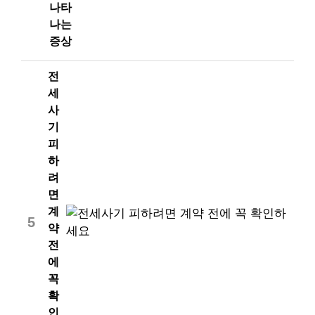
나타
나는
증상
전
세
사
기
피
하
려
면
계
5
약
전
에
꼭
확
인