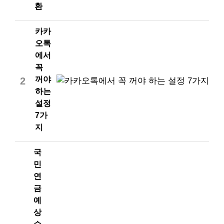
환
카카
오톡
에서
꼭
꺼야
2
하는
설정
7가
지
국
민
연
금
예
상