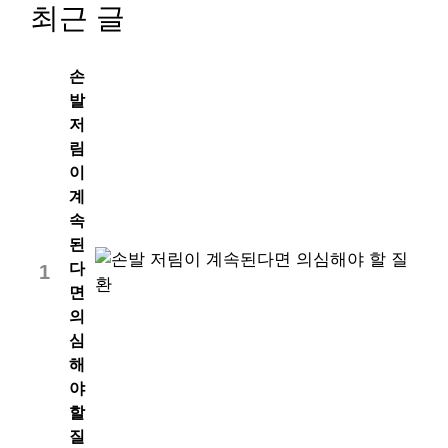
최근 글
손
발
저
림
이
계
속
된
다
1
면
의
심
해
야
할
질