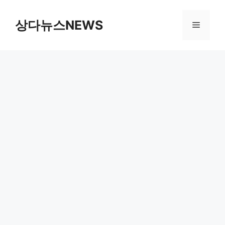
컨
텐
상다뉴스NEWS
메
츠
로
뉴
건
너
뛰
기