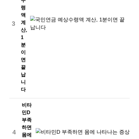
수
령
액
계
3
산,
1
분
이
면
끝
납
니
다
비타
민D
부족
하면
4
몸에