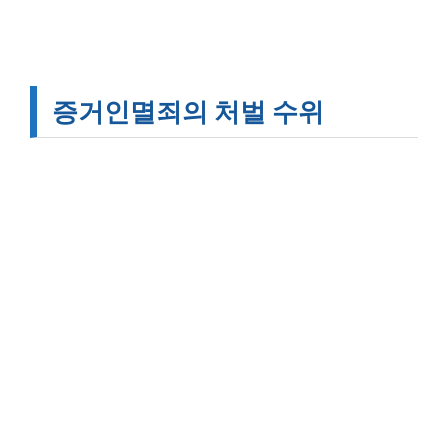
증거인멸죄의 처벌 수위