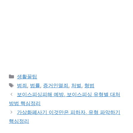
카
생활꿀팁
테
태
범죄
,
법률
,
증거인멸죄
,
처벌
,
형법
고
그
보이스피싱피해 예방, 보이스피싱 유형별 대처
리
방법 핵심정리
가상화폐사기 이것만은 피하자, 유형 파악하기
핵심정리