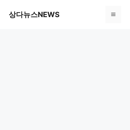
컨
텐
상다뉴스NEWS
메
츠
로
뉴
건
너
뛰
기