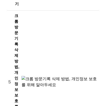
기
크
롬
방
문
기
록
삭
제
방
법,
개
인
5
정
보
보
호