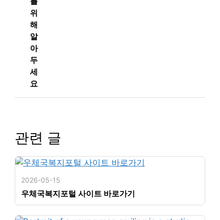
를
위
해
알
아
두
세
요
관련 글
2026-05-15
우체국복지포털 사이트 바로가기