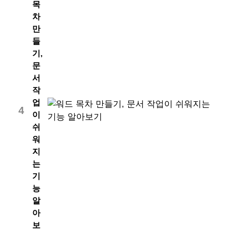
목
차
만
들
기,
문
서
작
업
4
이
쉬
워
지
는
기
능
알
아
보