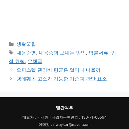
카
생활꿀팁
테
태
내용증명
,
내용증명 보내는 방법
,
법률서류
,
법
고
그
적 효력
,
우체국
리
오피스텔 관리비 평균은 얼마나 나올까
명예훼손 고소가 가능한 기준과 판단 요소
빨간여우
대표자 : 김세환 | 사업자등록번호 : 136-71-00594
이메일 : riwaykor@naver.com