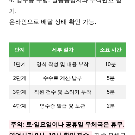
4. 영수증 수령: 발송증명서와 추적번호 받
기.
온라인으로 배달 상태 확인 가능.
단계
세부 절차
소요 시간
1단계
양식 작성 및 내용 부착
10분
2단계
수수료 계산·납부
5분
3단계
직원 검수 및 스티커 부착
5분
4단계
영수증 발급 및 보관
2분
주의: 토·일요일이나 공휴일 우체국은 휴무.