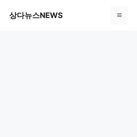
컨
텐
상다뉴스NEWS
메
츠
로
뉴
건
너
뛰
기