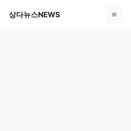
컨
텐
상다뉴스NEWS
메
츠
로
뉴
건
너
뛰
기