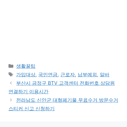
카
생활꿀팁
테
태
가입대상
,
국민연금
,
근로자
,
납부예외
,
알바
고
그
부산시 금정구 BTV 고객센터 전화번호 상담원
리
연결하기 이용시간
전라남도 신안군 대형폐기물 무료수거 방문수거
스티커 신고 신청하기