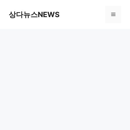
컨
텐
상다뉴스NEWS
메
츠
로
뉴
건
너
뛰
기