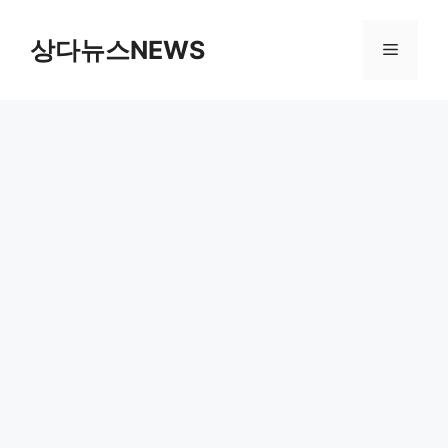
컨
텐
상다뉴스NEWS
메
츠
로
뉴
건
너
뛰
기