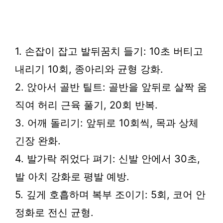
1. 손잡이 잡고 발뒤꿈치 들기: 10초 버티고
내리기 10회, 종아리와 균형 강화.
2. 앉아서 골반 틸트: 골반을 앞뒤로 살짝 움
직여 허리 근육 풀기, 20회 반복.
3. 어깨 돌리기: 앞뒤로 10회씩, 목과 상체
긴장 완화.
4. 발가락 쥐었다 펴기: 신발 안에서 30초,
발 아치 강화로 평발 예방.
5. 깊게 호흡하며 복부 조이기: 5회, 코어 안
정화로 전신 균형.