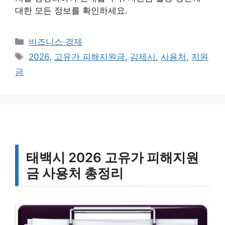
대한 모든 정보를 확인하세요.
카
비즈니스·경제
테
태
2026
,
고유가 피해지원금
,
김제시
,
사용처
,
지원
고
그
금
리
태백시 2026 고유가 피해지원
금 사용처 총정리