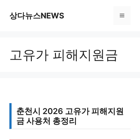
컨
텐
상다뉴스NEWS
메
츠
로
뉴
건
너
고유가 피해지원금
뛰
기
춘천시 2026 고유가 피해지원
금 사용처 총정리