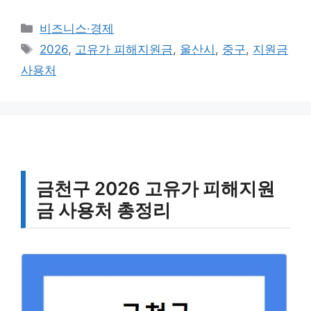
카
비즈니스·경제
테
태
2026
,
고유가 피해지원금
,
울산시
,
중구
,
지원금
고
그
사용처
리
금천구 2026 고유가 피해지원
금 사용처 총정리