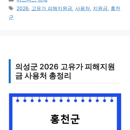
테
태
2026
,
고유가 피해지원금
,
사용처
,
지원금
,
홍천
고
그
군
리
의성군 2026 고유가 피해지원
금 사용처 총정리