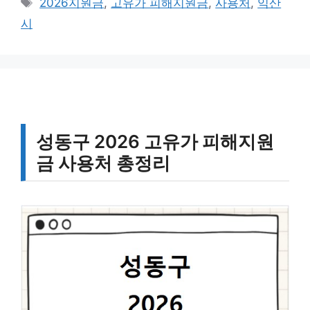
태
2026지원금
,
고유가 피해지원금
,
사용처
,
익산
고
그
시
리
성동구 2026 고유가 피해지원
금 사용처 총정리