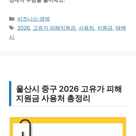
경제적 부담을 줄이세요.
카
비즈니스·경제
테
태
2026
,
고유가 피해지원금
,
사용처
,
지원금
,
태백
고
그
시
리
울산시 중구 2026 고유가 피해
지원금 사용처 총정리