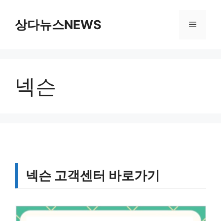
컨
텐
상다뉴스NEWS
메
츠
로
뉴
건
너
넥슨
뛰
기
넥슨 고객센터 바로가기