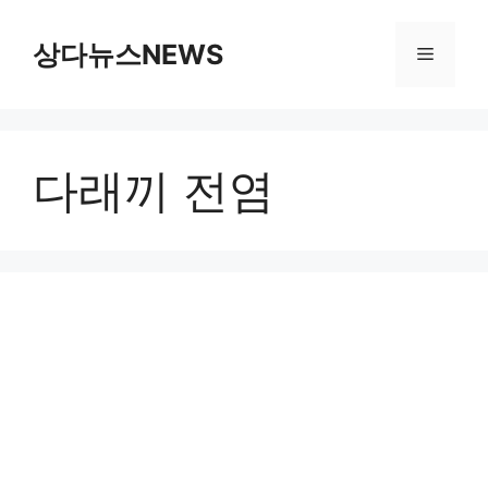
컨
텐
상다뉴스NEWS
메
츠
로
뉴
건
너
다래끼 전염
뛰
기