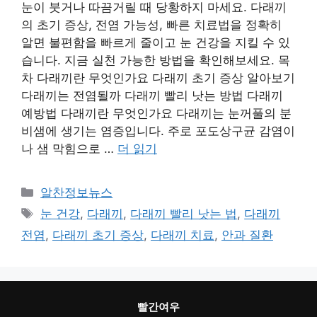
눈이 붓거나 따끔거릴 때 당황하지 마세요. 다래끼
의 초기 증상, 전염 가능성, 빠른 치료법을 정확히
알면 불편함을 빠르게 줄이고 눈 건강을 지킬 수 있
습니다. 지금 실천 가능한 방법을 확인해보세요. 목
차 다래끼란 무엇인가요 다래끼 초기 증상 알아보기
다래끼는 전염될까 다래끼 빨리 낫는 방법 다래끼
예방법 다래끼란 무엇인가요 다래끼는 눈꺼풀의 분
비샘에 생기는 염증입니다. 주로 포도상구균 감염이
나 샘 막힘으로 …
더 읽기
카
알찬정보뉴스
테
태
눈 건강
,
다래끼
,
다래끼 빨리 낫는 법
,
다래끼
고
그
전염
,
다래끼 초기 증상
,
다래끼 치료
,
안과 질환
리
빨간여우