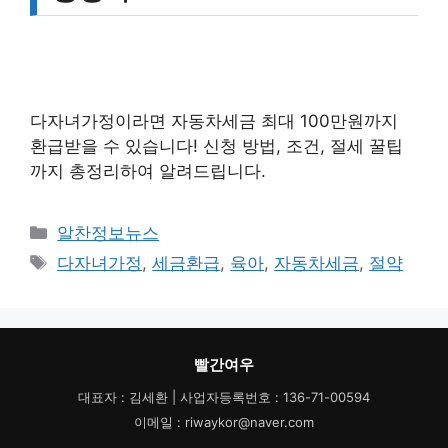
다자녀가정이라면 자동차세금 최대 100만원까지
환급받을 수 있습니다! 신청 방법, 조건, 절세 꿀팁
까지 총정리하여 알려드립니다.
카
알찬정보뉴스
테
태
다자녀가정
,
세금환급
,
육아
,
자동차세금
,
절약
고
그
리
빨간여우
대표자 : 김세환 | 사업자등록번호 : 136-71-00594
이메일 : riwaykor@naver.com