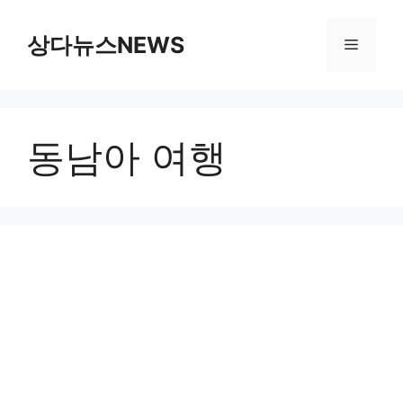
컨
텐
상다뉴스NEWS
메
츠
로
뉴
건
너
동남아 여행
뛰
기