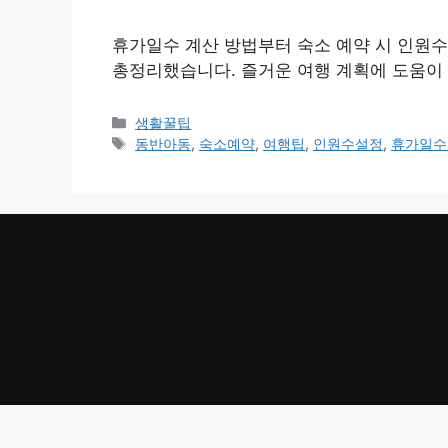
휴가일수 계산 방법부터 숙소 예약 시 인원수
총정리했습니다. 즐거운 여행 계획에 도움이 
카
생활꿀팁
테
태
동반아동
,
숙소예약
,
여행팁
,
인원수설정
,
휴가일수
고
그
리