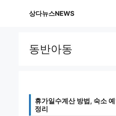
컨
텐
상다뉴스NEWS
츠
로
건
너
뛰
동반아동
기
휴가일수계산 방법, 숙소 예
정리