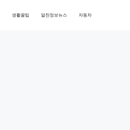
제
생활꿀팁
알찬정보뉴스
자동차