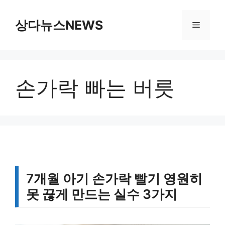
컨
텐
상다뉴스NEWS
메
츠
로
뉴
건
너
손가락 빠는 버릇
뛰
기
7개월 아기 손가락 빨기 영원히
못 끊게 만드는 실수 3가지