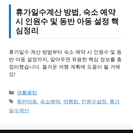
휴가일수계산 방법, 숙소 예약
시 인원수 및 동반 아동 설정 핵
심정리
휴가일수 계산 방법부터 숙소 예약 시 인원수 및 동
반 아동 설정까지, 알아두면 유용한 핵심 정보를 총
정리했습니다. 즐거운 여행 계획에 도움이 될 거예
요!
카
생활꿀팁
테
태
동반아동
,
숙소예약
,
여행팁
,
인원수설정
,
휴가
고
그
일수계산
리