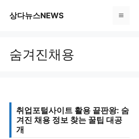
컨
텐
상다뉴스NEWS
메
츠
로
뉴
건
너
숨겨진채용
뛰
기
취업포털사이트 활용 끝판왕: 숨
겨진 채용 정보 찾는 꿀팁 대공
개