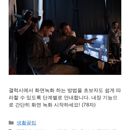
갤럭시에서 화면녹화 하는 방법을 초보자도 쉽게 따
라할 수 있도록 단계별로 안내합니다. 내장 기능으
로 간단히 화면 녹화 시작하세요! (78자)
카
생활꿀팁
테