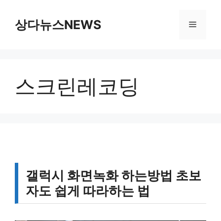
컨
텐
상다뉴스NEWS
메
츠
로
뉴
건
너
스크린레코딩
뛰
기
갤럭시 화면녹화 하는방법 초보
자도 쉽게 따라하는 법