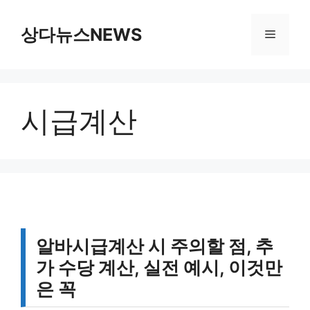
컨
텐
상다뉴스NEWS
메
츠
로
뉴
건
너
시급계산
뛰
기
알바시급계산 시 주의할 점, 추
가 수당 계산, 실전 예시, 이것만
은 꼭