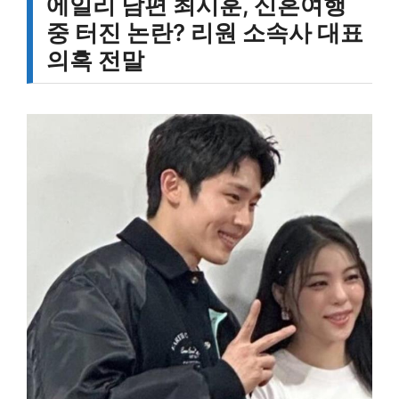
에일리 남편 최시훈, 신혼여행
중 터진 논란? 리원 소속사 대표
의혹 전말