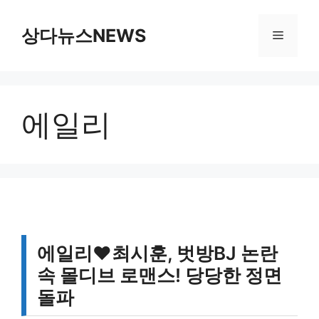
컨
텐
상다뉴스NEWS
메
츠
로
뉴
건
너
에일리
뛰
기
에일리♥최시훈, 벗방BJ 논란
속 몰디브 로맨스! 당당한 정면
돌파