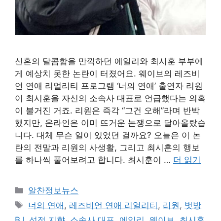
신혼의 달콤함을 만끽하던 에일리와 최시훈 부부에
게 예상치 못한 논란이 터졌어요. 웨이브의 레즈비
언 연애 리얼리티 프로그램 ‘너의 연애’ 출연자 리원
이 최시훈을 자신의 소속사 대표로 언급했다는 의혹
이 불거진 거죠. 리원은 즉각 “그건 오해”라며 반박
했지만, 온라인은 이미 뜨거운 논쟁으로 달아올랐습
니다. 대체 무슨 일이 있었던 걸까요? 오늘은 이 논
란의 전말과 리원의 사생활, 그리고 최시훈의 행보
를 하나씩 풀어보려고 합니다. 최시훈이 …
더 읽기
카
알찬정보뉴스
테
태
너의 연애
,
레즈비언 연애 리얼리티
,
리원
,
벗방
고
그
BJ
,
성적 지향
,
소속사 대표
,
에일리
,
웨이브
,
최시훈