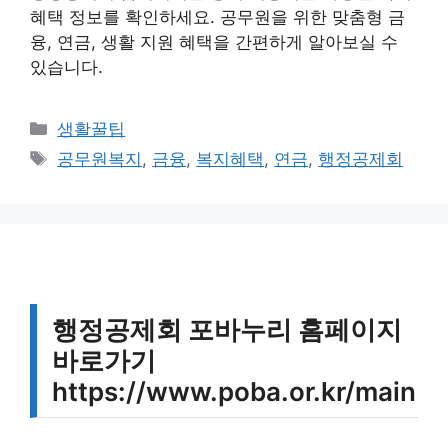
혜택 정보를 확인하세요. 공무원을 위한 맞춤형 금
융, 연금, 생활 지원 혜택을 간편하게 알아보실 수
있습니다.
카
생활꿀팁
테
태
공무원복지
,
금융
,
복지혜택
,
연금
,
행정공제회
고
그
리
행정공제회 포바누리 홈페이지
바로가기
https://www.poba.or.kr/main