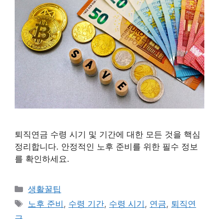
퇴직연금 수령 시기 및 기간에 대한 모든 것을 핵심
정리합니다. 안정적인 노후 준비를 위한 필수 정보
를 확인하세요.
카
생활꿀팁
테
태
노후 준비
,
수령 기간
,
수령 시기
,
연금
,
퇴직연
고
그
금