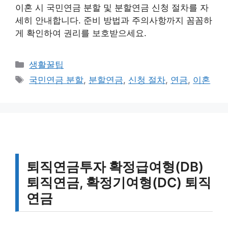
이혼 시 국민연금 분할 및 분할연금 신청 절차를 자
세히 안내합니다. 준비 방법과 주의사항까지 꼼꼼하
게 확인하여 권리를 보호받으세요.
카
생활꿀팁
테
태
국민연금 분할
,
분할연금
,
신청 절차
,
연금
,
이혼
고
그
리
퇴직연금투자 확정급여형(DB)
퇴직연금, 확정기여형(DC) 퇴직
연금