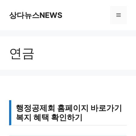
컨
텐
상다뉴스NEWS
메
츠
로
뉴
건
너
연금
뛰
기
행정공제회 홈페이지 바로가기
복지 혜택 확인하기