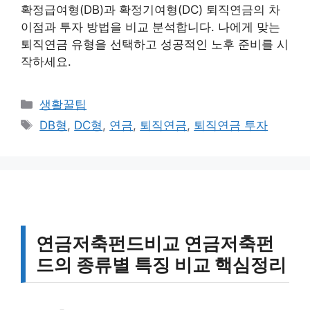
확정급여형(DB)과 확정기여형(DC) 퇴직연금의 차
이점과 투자 방법을 비교 분석합니다. 나에게 맞는
퇴직연금 유형을 선택하고 성공적인 노후 준비를 시
작하세요.
카
생활꿀팁
테
태
DB형
,
DC형
,
연금
,
퇴직연금
,
퇴직연금 투자
고
그
리
연금저축펀드비교 연금저축펀
드의 종류별 특징 비교 핵심정리