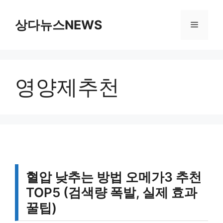
컨
텐
상다뉴스NEWS
메
츠
로
뉴
건
너
영양제추천
뛰
기
혈압 낮추는 방법 오메가3 추천
TOP5 (검색량 폭발, 실제 효과
꿀팁)