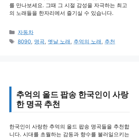
를 만나보세요. 그때 그 시절 감성을 자극하는 최고
의 노래들을 한자리에서 즐기실 수 있습니다.
카
자동차
테
태
8090
,
명곡
,
옛날 노래
,
추억의 노래
,
추천
고
그
리
추억의 올드 팝송 한국인이 사랑
한 명곡 추천
한국인이 사랑한 추억의 올드 팝송 명곡들을 추천합
니다. 시대를 초월하는 감동과 향수를 불러일으키는