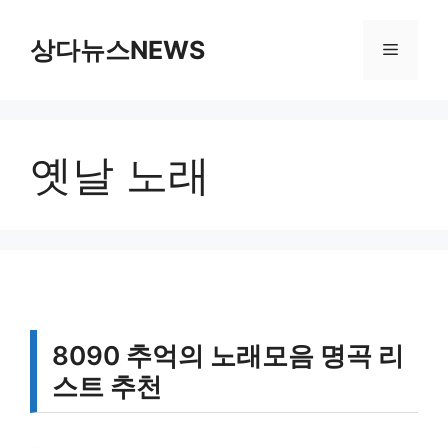
컨
텐
상다뉴스NEWS
메
츠
로
뉴
건
너
옛날 노래
뛰
기
8090 추억의 노래모음 명곡 리
스트 추천