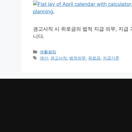
권고사직 시 위로금의 법적 지급 의무, 지급
니다.
카
생활꿀팁
테
태
계산
,
권고사직
,
법적의무
,
위로금
,
지급기준
고
그
리