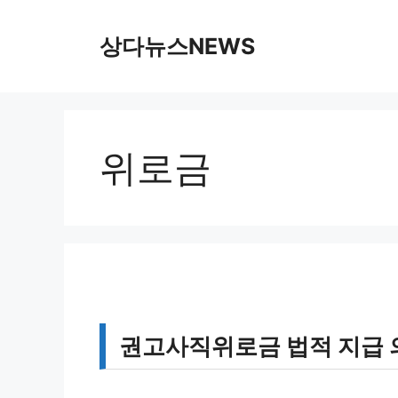
컨
텐
상다뉴스NEWS
츠
로
건
너
뛰
위로금
기
권고사직위로금 법적 지급 의