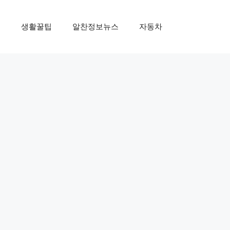
제
생활꿀팁
알찬정보뉴스
자동차