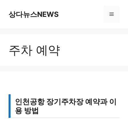
컨
텐
상다뉴스NEWS
메
츠
로
뉴
건
너
주차 예약
뛰
기
인천공항 장기주차장 예약과 이
용 방법