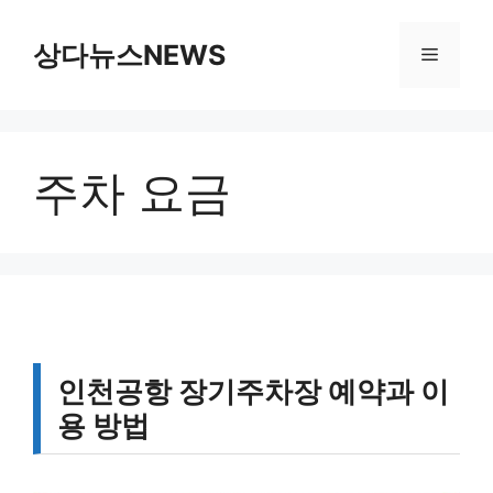
컨
텐
상다뉴스NEWS
메
츠
로
뉴
건
너
주차 요금
뛰
기
인천공항 장기주차장 예약과 이
용 방법