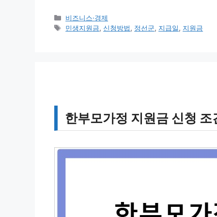
카
비즈니스·경제
테
태
민생지원금
,
신청방법
,
정선군
,
지급일
,
지원금
고
그
리
한부모가정 지원금 신청 조