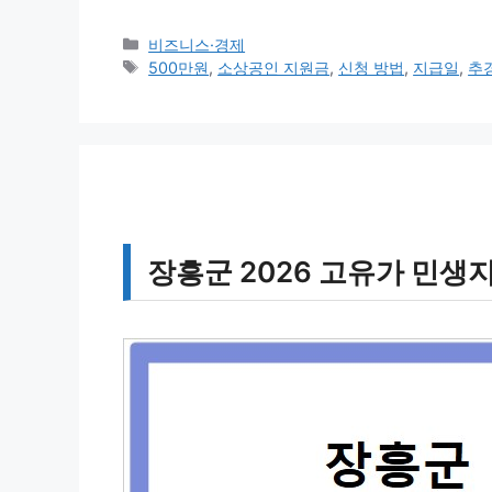
카
비즈니스·경제
테
태
500만원
,
소상공인 지원금
,
신청 방법
,
지급일
,
추
고
그
리
장흥군 2026 고유가 민생