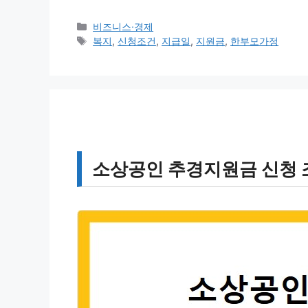
카
비즈니스·경제
테
태
복지
,
신청조건
,
지급일
,
지원금
,
한부모가정
고
그
리
소상공인 추경지원금 신청 