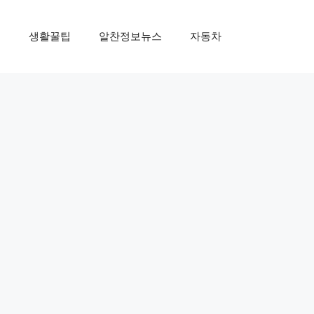
제
생활꿀팁
알찬정보뉴스
자동차