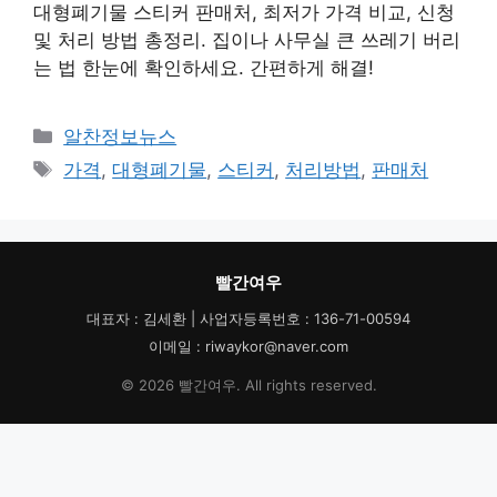
대형폐기물 스티커 판매처, 최저가 가격 비교, 신청
및 처리 방법 총정리. 집이나 사무실 큰 쓰레기 버리
는 법 한눈에 확인하세요. 간편하게 해결!
카
알찬정보뉴스
테
태
가격
,
대형폐기물
,
스티커
,
처리방법
,
판매처
고
그
리
빨간여우
대표자 : 김세환 | 사업자등록번호 : 136-71-00594
이메일 : riwaykor@naver.com
© 2026 빨간여우. All rights reserved.