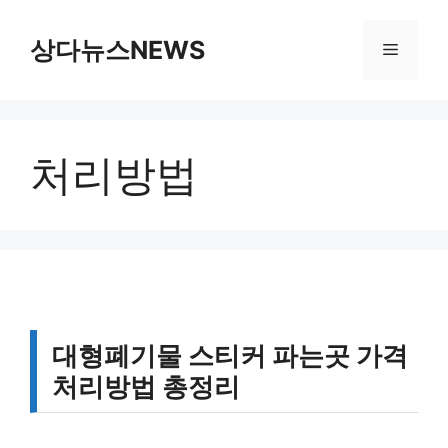
컨
텐
상다뉴스NEWS
메
츠
로
뉴
건
너
처리방법
뛰
기
대형폐기물 스티커 파는곳 가격
처리방법 총정리