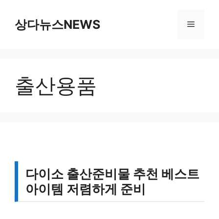
컨
텐
상다뉴스NEWS
메
츠
로
뉴
건
너
출산용품
뛰
기
다이소 출산준비물 추천 베스트
아이템 저렴하게 준비