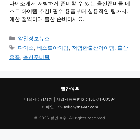
다이소에서 저렴하게 준비할 수 있는 출산준비물 베
스트 아이템 추천! 필수 용품부터 실용적인 팁까지,
예산 절약하며 출산 준비하세요.
카
알찬정보뉴스
테
태
다이소
,
베스트아이템
,
저렴한출산아이템
,
출산
고
그
용품
,
출산준비물
리
빨간여우
대표자 : 김세환 | 사업자등록번호 : 136-71-00594
이메일 : riwaykor@naver.com
© 2026 빨간여우. All rights reserved.