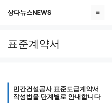
컨
텐
상다뉴스NEWS
메
츠
로
뉴
건
너
표준계약서
뛰
기
민간건설공사 표준도급계약서
작성법을 단계별로 안내합니다