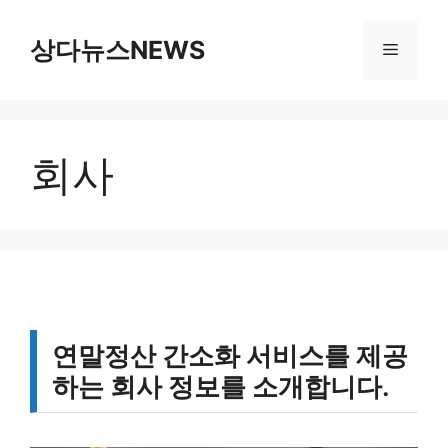
컨
텐
상다뉴스NEWS
메
츠
로
뉴
건
너
회사
뛰
기
연말정산 간소화 서비스를 제공
하는 회사 정보를 소개합니다.