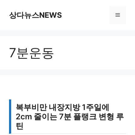
컨
텐
상다뉴스NEWS
메
츠
로
뉴
건
너
7분운동
뛰
기
복부비만 내장지방 1주일에
2cm 줄이는 7분 플랭크 변형 루
틴