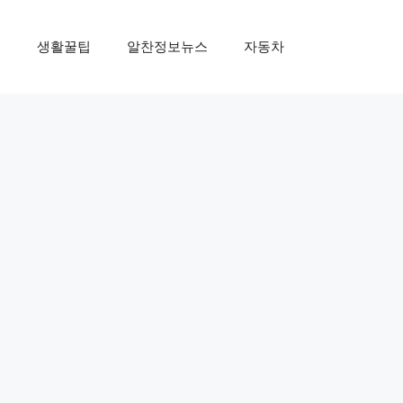
제
생활꿀팁
알찬정보뉴스
자동차