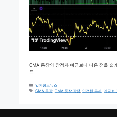
CMA 통장의 장점과 예금보다 나은 점을 쉽
드
카
알찬정보뉴스
테
태
CMA 통장
,
CMA 통장 장점
,
안전한 투자
,
예금 비
고
그
리