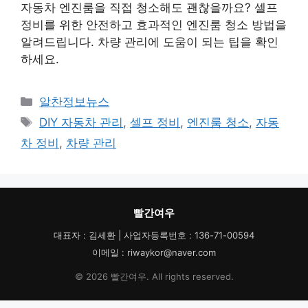
자동차 엔진룸을 직접 청소해도 괜찮을까요? 셀프
정비를 위한 안전하고 효과적인 엔진룸 청소 방법을
알려드립니다. 차량 관리에 도움이 되는 팁을 확인
하세요.
카
알찬정보뉴스
테
태
DIY 자동차 관리
,
셀프 정비
,
엔진룸 청소
,
자동
고
그
차 정비
,
차량 관리
리
빨간여우
대표자 : 김세환 | 사업자등록번호 : 136-71-00594
이메일 : riwaykor@naver.com
© 2026 빨간여우. All rights reserved.