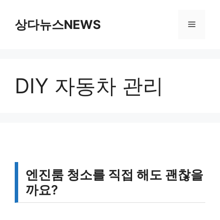
컨
텐
상다뉴스NEWS
메
츠
로
뉴
건
너
DIY 자동차 관리
뛰
기
엔진룸 청소를 직접 해도 괜찮을
까요?