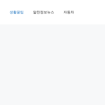
제
생활꿀팁
알찬정보뉴스
자동차