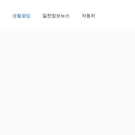
제
생활꿀팁
알찬정보뉴스
자동차