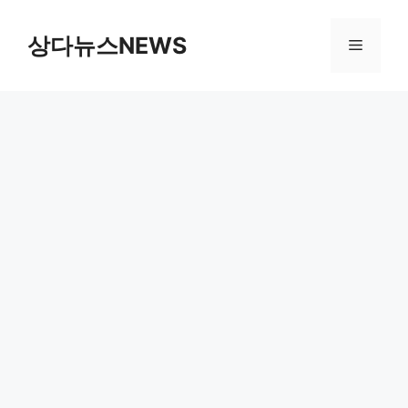
컨
텐
상다뉴스NEWS
메
츠
로
뉴
건
너
뛰
기