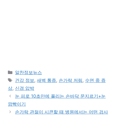
카
알찬정보뉴스
테
태
건강 정보
,
새벽 통증
,
손가락 저림
,
수면 중 증
고
그
상
,
신경 압박
리
눈 피로 10초만에 풀리는 손바닥 문지르기+눈
깜빡이기
손가락 관절이 시큰할 때 병원에서는 어떤 검사