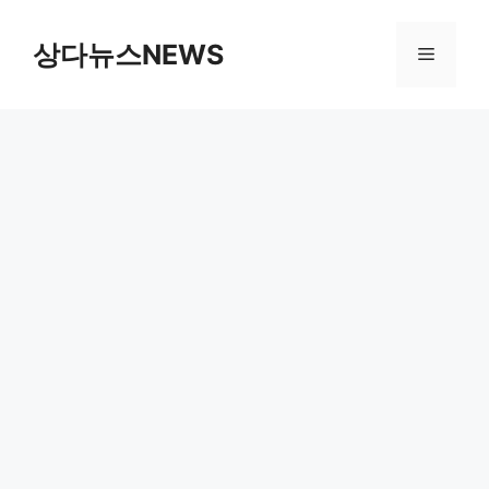
컨
텐
상다뉴스NEWS
메
츠
로
뉴
건
너
뛰
기