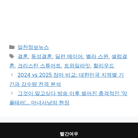
카
알찬정보뉴스
테
태
결혼
,
동성결혼
,
딜런 메이어
,
벨라 스완
,
셀럽결
고
그
혼
,
크리스틴 스튜어트
,
트와일라잇
,
할리우드
리
2024 vs 2025 장마 비교: 대한민국 지역별 기
간과 강수량 전격 분석
그것이 알고싶다 방송 이후 벌어진 충격적인 ‘악
플테러’… 마녀사냥의 현장
빨간여우