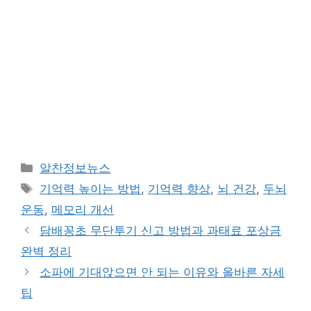
카
알찬정보뉴스
테
태
기억력 높이는 방법
,
기억력 향상
,
뇌 건강
,
두뇌
고
그
운동
,
메모리 개선
리
담배꽁초 무단투기 신고 방법과 과태료 포상금
완벽 정리
소파에 기대앉으면 안 되는 이유와 올바른 자세
팁