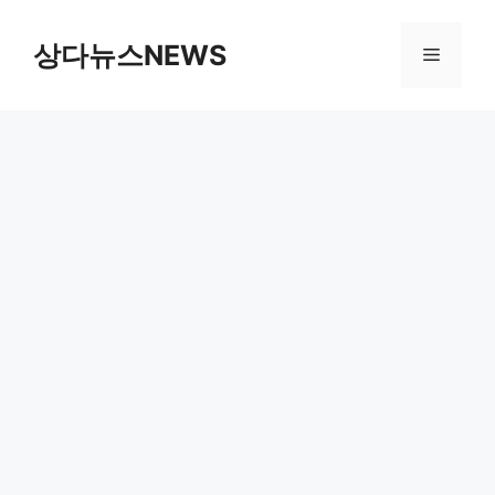
컨
텐
상다뉴스NEWS
메
츠
로
뉴
건
너
뛰
기