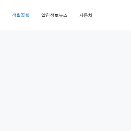
제
생활꿀팁
알찬정보뉴스
자동차