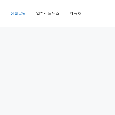
제
생활꿀팁
알찬정보뉴스
자동차