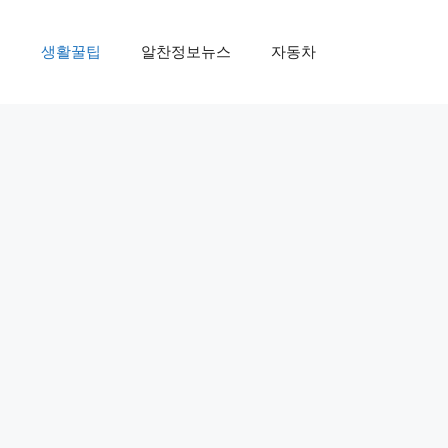
제
생활꿀팁
알찬정보뉴스
자동차