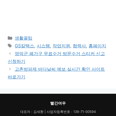
카
생활꿀팁
테
태
GS칼텍스
,
시스템
,
작업지원
,
협력사
,
홈페이지
고
그
영덕군 폐가구 무료수거 방문수거 스티커 신고
리
신청하기
고촌방파제 바다날씨 예보 실시간 확인 사이트
바로가기
빨간여우
대표자 : 김세환 | 사업자등록번호 : 136-71-00594