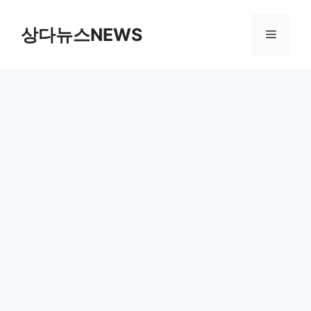
컨
텐
상다뉴스NEWS
메
츠
로
뉴
건
너
뛰
기