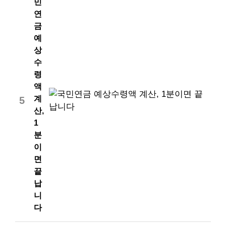
민
연
금
예
상
수
령
액
계
5
산,
1
분
이
면
끝
납
니
다