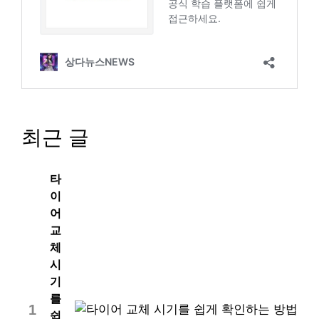
최근 글
타
이
어
교
체
시
기
를
1
쉽