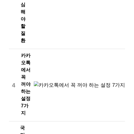
심
해
야
할
질
환
카카
오톡
에서
꼭
꺼야
4
하는
설정
7가
지
국