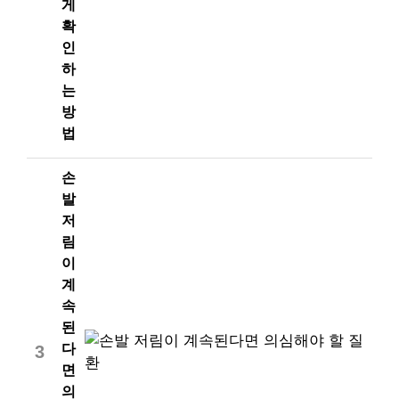
게
확
인
하
는
방
법
손
발
저
림
이
계
속
된
다
3
면
의