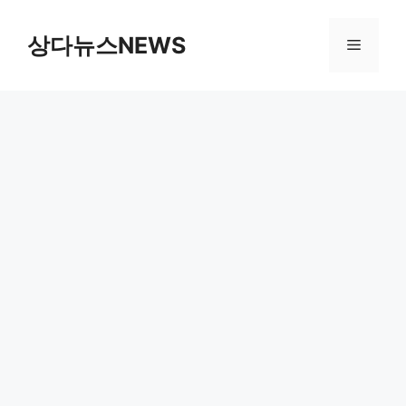
컨
텐
상다뉴스NEWS
메
츠
로
뉴
건
너
뛰
기