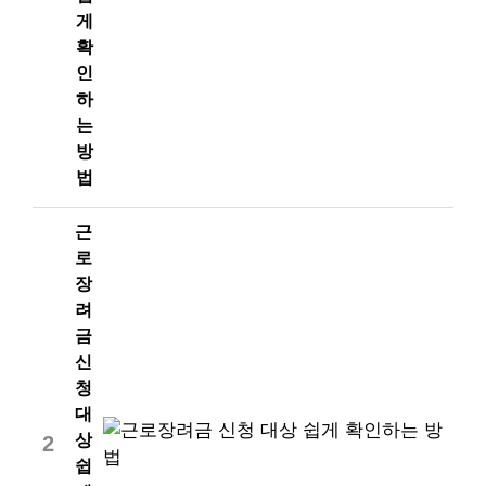
게
확
인
하
는
방
법
근
로
장
려
금
신
청
대
상
2
쉽