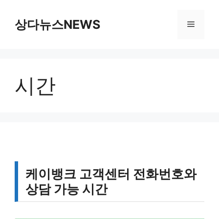
컨
텐
상다뉴스NEWS
메
츠
로
뉴
건
너
시간
뛰
기
케이뱅크 고객센터 전화번호와
상담 가능 시간