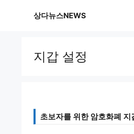
컨
텐
상다뉴스NEWS
츠
로
건
너
뛰
지갑 설정
기
초보자를 위한 암호화폐 지