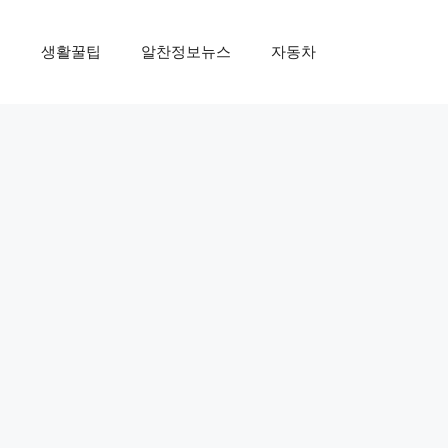
제
생활꿀팁
알찬정보뉴스
자동차